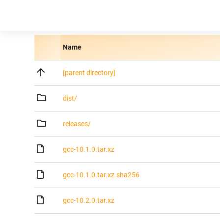
Name
[parent directory]
dist/
releases/
gcc-10.1.0.tar.xz
gcc-10.1.0.tar.xz.sha256
gcc-10.2.0.tar.xz