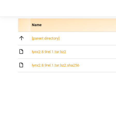
Name
[parent directory]
lynx2.8.9rel.1.tar.bz2
lynx2.8.9rel.1.tar.bz2.sha256